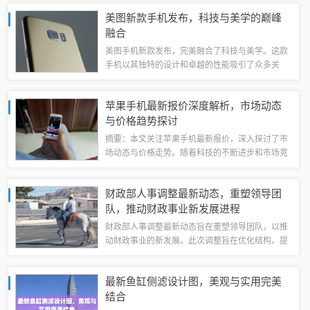
的出现，为许多疾病的治疗提供了新的选择和希
美图新款手机发布，科技与美学的巅峰
望。目前，科研人员正在不断深入研究，以进一...
融合
美图手机新款发布，完美融合了科技与美学。这款
手机以其独特的设计和卓越的性能吸引了众多关
注。通过最新的技术革新，这款手机不仅在拍照方
面表现出色，同时在处理图像和视频方面也有出色
苹果手机最新报价深度解析，市场动态
的表现。其精致的外观设计和用户友好的界面，...
与价格趋势探讨
摘要：本文关注苹果手机最新报价，深入探讨了市
场动态与价格走势。随着科技的不断进步和市场竞
争的加剧，苹果手机的报价也在不断变化。本文旨
在为读者提供有关苹果手机最新报价的信息，同时
财政部人事调整最新动态，重塑领导团
分析市场动态和价格趋势，以帮助消费者做出...
队，推动财政事业新发展进程
财政部人事调整最新动态旨在重塑领导团队，以推
动财政事业的新发展。此次调整旨在优化结构、提
高效率，为财政部的各项工作注入新的活力和动
力。这是财政部为了响应国家发展需求，加强财政
最新鱼缸侧滤设计图，美观与实用完美
管理，提高财政工作水平而做出的重要举措。具...
结合