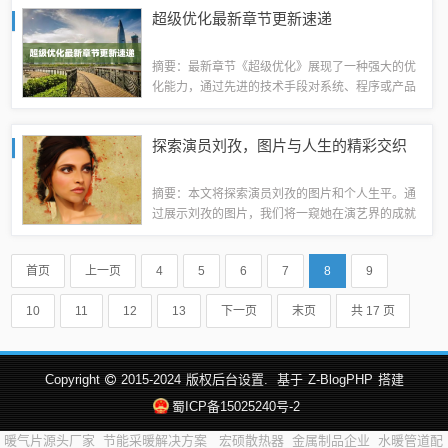
文旨在详细介绍CK香水官网的价格表，为消费者提
超级优化最新章节更新速递
供全面的价格信息和产品选择，帮助消费...
摘要：最新章节《超级优化》展现了一种强大的优
化能力，通过先进的技术手段对系统、程序或产品
进行全面改进和提升，以达到最佳状态。该章节详
细介绍了优化的过程和效果，为读者带来全新的认
探索演员刘孜，图片与人生的精彩交织
识和体验。具体内容请阅读原文以获取更多信...
摘要：本文将探索演员刘孜的图片和个人生平。通
过展示刘孜的图片，我们将一窥她在演艺界的成就
和魅力。文章还将探讨她的生活经历，包括她的成
长过程、职业生涯和个人成就等。通过本文，读者
首页
上一页
4
5
6
7
8
9
可以更好地了解这位演员的人生与图片的交织...
10
11
12
13
下一页
末页
共 17 页
Copyright
2015-2024
版权后台设置.
基于
Z-BlogPHP
搭建
蜀ICP备15025240号-2
暖气片源头厂家
节能采暖解决方案
宏硕散热器
金属制品企业
水暖管道配