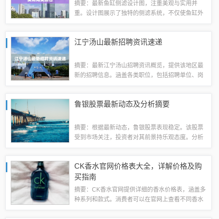
摘要：最新鱼缸侧滤设计图，注重美观与实用并
重。设计图展示了独特的侧滤系统，不仅使鱼缸外
观更加优雅，还能有效过滤水质，保持鱼缸生态环
境的平衡。这种侧滤设计适用于各种鱼缸，提供高
江宁汤山最新招聘资讯速递
效的过滤效果，同时不占用过多的空间。对于爱...
摘要：最新江宁汤山招聘资讯概览，提供该地区最
新的招聘信息。涵盖各类职位，包括招聘单位、岗
位职责、任职要求和薪资待遇等。为求职者提供了
解江宁汤山招聘市场的重要信息，帮助求职者快速
鲁银股票最新动态及分析摘要
找到适合自己的工作机会。本文将详细介绍江...
摘要：根据最新动态，鲁银股票表现稳定。该股票
受到市场关注，投资者对其前景持乐观态度。分析
显示，鲁银股票具有潜力，但投资者仍需关注相关
风险。需要密切关注市场动态以及公司业绩报告，
CK香水官网价格表大全，详解价格及购
以便做出明智的投资决策。鲁银股票概况鲁银...
买指南
摘要：CK香水官网提供详细的香水价格表，涵盖多
种系列和款式。消费者可以在官网上查看不同香水
产品的价格、规格和介绍，以便做出购买决策。本