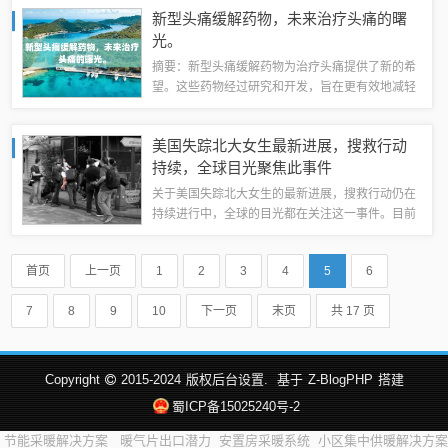
基本面。投资者在考虑投资该股票时，应关注其业
新型头痛缓解药物，未来治疗头痛的曙
绩表现、行业趋势以及市场变化等因素，以做...
光。
摘要：新型头痛缓解药物为治疗头痛提供了新的希
望。这些药物经过研究和开发，旨在更有效地减轻
头痛症状，帮助患者恢复生活质量。与传统药物相
比，新型头痛缓解药物可能具有更高的安全性和更
美国失踪北大女生最新进展，搜救行动
少的不良反应。这些药物有望成为头痛治疗的...
持续，全球目光聚焦此事件
关于美国失踪北大女生的最新进展，搜救行动仍在
持续进行中，全球的目光都在关注这一事件。目前
尚未有确切的消息公布，相关工作仍在紧张有序地
展开。对于这一事件，我们将持续关注并更新最新
首页
上一页
1
2
3
4
5
6
进展。事件回顾XXX，这位优秀的北大女生...
7
8
9
10
下一页
末页
共 17 页
Copyright
2015-2024
版权后台设置.
基于
Z-BlogPHP
搭建
蜀ICP备15025240号-2
节能采暖解决方案
暖气片出口潜力
安置房采暖系统
小区集中供暖解决方案