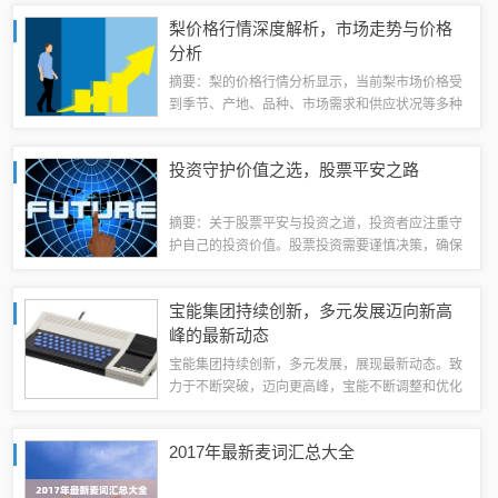
对价格的影响。通过本文，读者可以了解到近视矫
梨价格行情深度解析，市场走势与价格
正手术的价格范围，以及如何根据自身情况选择...
分析
摘要：梨的价格行情分析显示，当前梨市场价格受
到季节、产地、品种、市场需求和供应状况等多种
因素的影响。整体而言，梨的价格在季节性波动中
呈现出一定的规律，同时不同品种和产地的梨价格
投资守护价值之选，股票平安之路
也存在差异。随着市场需求的变化和种植技术...
摘要：关于股票平安与投资之道，投资者应注重守
护自己的投资价值。股票投资需要谨慎决策，确保
资金安全。通过深入了解市场趋势、公司基本面以
及行业动态，投资者可以更好地把握投资机会，实
宝能集团持续创新，多元发展迈向新高
现投资回报。守护价值意味着坚持长期投资理...
峰的最新动态
宝能集团持续创新，多元发展，展现最新动态。致
力于不断突破，迈向更高峰，宝能不断调整和优化
产业结构，积极探索新的发展领域。通过不懈努
力，宝能集团正逐步树立行业标杆，展现出强大的
2017年最新麦词汇总大全
发展活力和广阔的未来前景。发展概况宝能集团...