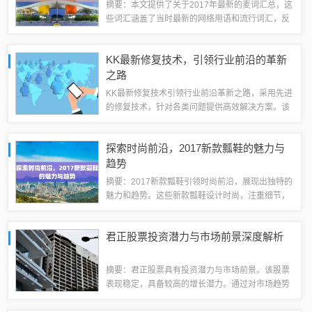
摘要：本文提供了关于2017年最新的麦词汇总，这
些词汇涵盖了当时最新的网络用语和流行词汇，反
映了当时的社会热点和文化趋势。这些词汇对于了
解当时的社会语境和年轻人的语言习惯具有一定的
KK最新修复技术，引领行业前沿的革新
参考价值。社交类麦词1、社交网络：指...
之路
KK最新修复技术引领行业前沿革新之路，采用先进
的修复技术，针对各类问题提供高效解决方案。该
技术不断突破创新，为行业树立新的标杆，致力于
提供更优质的服务和产品，满足用户需求。KK修复
探索时尚前沿，2017新款瓢鞋的魅力与
技术的出现，标志着行业技术的新高度，...
趋势
摘要：2017新款瓢鞋引领时尚前沿，展现出独特的
魅力和趋势。这些新款瓢鞋设计时尚，注重细节，
以独特的造型和优质的材质吸引消费者的目光。它
们不仅舒适耐穿，还展现出时尚感，成为时尚达人
君正股票投资潜力与市场前景深度解析
们的新宠。无论是搭配休闲装还是正式场...
摘要：君正股票具有投资潜力与市场前景。该股票
表现稳定，具备较高的增长潜力。通过对市场趋势
的分析，君正股票在行业中具有竞争优势和良好的