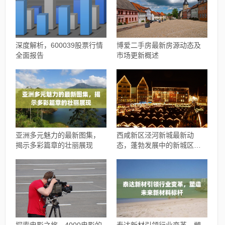
深度解析，600039股票行情
博爱二手房最新房源动态及
全面报告
市场更新概述
亚洲多元魅力的最新图集，
西咸新区泾河新城最新动
揭示多彩篇章的壮丽展现
态，蓬勃发展中的新城区瞩
目之处
探索电影之旅，4000电影的
泰达新材引领行业变革，塑