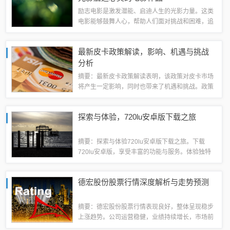
励志电影是激发潜能、启迪人生的光影力量。这类
电影能够鼓舞人心，帮助人们面对挑战和困难，追
求梦想和目标。通过电影中的故事和人物形象，观
众可以受到启发，坚定信念，勇往直前。励志电影
最新皮卡政策解读，影响、机遇与挑战
涵盖各种题材和类型，包括励志传记、励志创...
分析
摘要：最新皮卡政策解读表明，该政策对皮卡市场
将产生一定影响，同时也带来了机遇和挑战。政策
的具体内容尚不清楚，但可以预见的是，政策将促
进皮卡市场的规范化发展，提高产品质量和安全
探索与体验，720lu安卓版下载之旅
性。对于皮卡生产企业来说，需要适应政策变化...
摘要：探索与体验720lu安卓版下载之旅。下载
720lu安卓版，享受丰富的功能与服务。体验独特
的界面设计，轻松拍摄高质量照片和视频。通过个
性化设置，满足用户不同需求。该应用提供实时互
德宏股份股票行情深度解析与走势预测
动功能，与全球用户分享美好瞬间。下...
摘要：德宏股份股票行情表现良好，整体呈现稳步
上涨趋势。公司运营稳健，业绩持续增长，市场前
景广阔。投资者对德宏股份股票行情深度解析后，