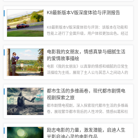
华横溢的歌手，汪峰的音乐之旅一直在不断前行，
带给粉丝和乐迷们无限的惊喜和感动。这首新歌是
K8最新版本V版深度体验与评测报告
汪峰音乐之旅的又一重要里程碑，值得期待和...
K8最新版本V版深度体验与评测：该版本在功能和
性能上进行了全面升级，用户体验更加出色。经过
实际使用测试，该版本在响应速度、系统稳定性以
及兼容性方面表现出色。新增功能丰富多样，满足
电影我的女朋友，情感真挚与细腻生活
了用户的多样化需求。总体而言，K8最新...
的爱情故事描绘
电影《我的女朋友》以真挚的情感和细腻的日常生
活描绘为主线，展现了主人公与其恋人之间动人的
情感故事。影片通过细腻的生活细节和情感波折，
深入探讨了爱情的真挚与生活的温暖。这部影片将
都市生活的多维画卷，现代都市剧情电
带你领略情感的真挚与生活的美好，让你感受...
视剧探索之旅
都市剧情电视剧，深入探索现代都市生活的多维画
卷，展现繁华都市背后的人性冲突、情感纠葛和社
会变迁。剧情紧扣时代脉搏，展现都市人的喜怒哀
乐，揭示现代社会的复杂面貌。通过人物的成长与
励志电影的力量，激发潜能，启迪人生
蜕变，展现都市生活的挑战与机遇，引发观众...
光影启迪心灵的电影作品