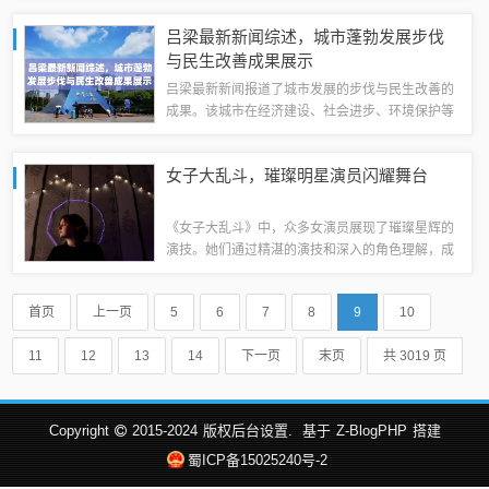
可发现其具有较高的投资价值和潜力。建议投资者
吕梁最新新闻综述，城市蓬勃发展步伐
关注德宏股份股票行情，谨慎决策，合理配置...
与民生改善成果展示
吕梁最新新闻报道了城市发展的步伐与民生改善的
成果。该城市在经济建设、社会进步、环境保护等
方面取得了显著进展。随着基础设施的不断完善，
吕梁正朝着现代化城市迈进。政府致力于改善民
女子大乱斗，璀璨明星演员闪耀舞台
生，通过实施一系列政策措施，提高了人民的生...
《女子大乱斗》中，众多女演员展现了璀璨星辉的
演技。她们通过精湛的演技和深入的角色理解，成
功塑造了各具特色的角色形象。演员们的表演为影
片增添了光彩，展现了女性的力量和魅力。摘要字
首页
上一页
5
6
7
8
9
10
数在100-200字之间。剧情概述《女子...
11
12
13
14
下一页
末页
共 3019 页
Copyright
2015-2024
版权后台设置.
基于
Z-BlogPHP
搭建
蜀ICP备15025240号-2