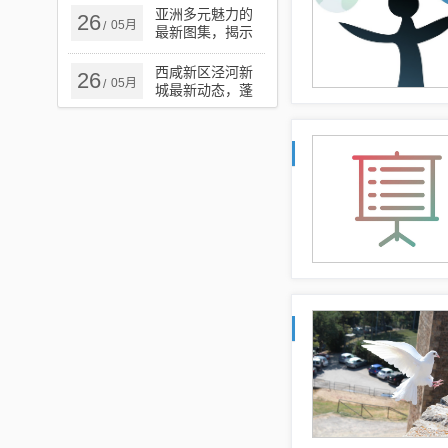
亚洲多元魅力的
26
05月
/
最新图集，揭示
多彩篇章的壮丽
展现
西咸新区泾河新
26
05月
/
城最新动态，蓬
勃发展中的新城
区瞩目之处