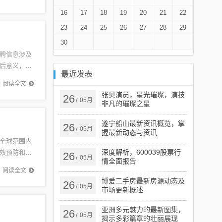
16
17
18
19
20
21
22
23
24
25
26
27
28
29
30
聘信息涉及
后意义，包
最近发表
就业市场
阅读全文
张贝演员，星光璀璨，演技
26
05月
/
非凡的璀璨之星
遂宁船山最新资讯概览，掌
26
05月
/
握最新动态与资讯
全球范围内
深度解析，600039股票行
效预防和应
26
05月
/
情全面报告
化和气候
阅读全文
博爱二手房最新房源动态及
26
05月
/
市场更新概述
亚洲多元魅力的最新图集，
26
05月
/
揭示多彩篇章的壮丽展现