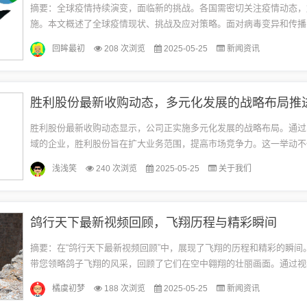
摘要：全球疫情持续演变，面临新的挑战。各国需密切关注疫情动态，
施。本文概述了全球疫情现状、挑战及应对策略。面对病毒变异和传播
应加强合作，提高疫苗接种率，加强医疗资源配置，并推动科学研究，
回眸最初
208 次浏览
2025-05-25
新闻资讯
疫...
胜利股份最新收购动态，多元化发展的战略布局推
胜利股份最新收购动态显示，公司正实施多元化发展的战略布局。通过
域的企业，胜利股份旨在扩大业务范围，提高市场竞争力。这一举动不
司实现持续增长，还将为股东创造更多价值。收购活动标志着胜利股份
浅浅笑
240 次浏览
2025-05-25
关于我们
型...
鸽行天下最新视频回顾，飞翔历程与精彩瞬间
摘要：在“鸽行天下最新视频回顾”中，展现了飞翔的历程和精彩的瞬间
带您领略鸽子飞翔的风采，回顾了它们在空中翱翔的壮丽画面。通过视
可以感受到飞翔的魅力和精彩瞬间所带来的震撼。飞翔的历程：从梦想起
橘虞初梦
188 次浏览
2025-05-25
新闻资讯