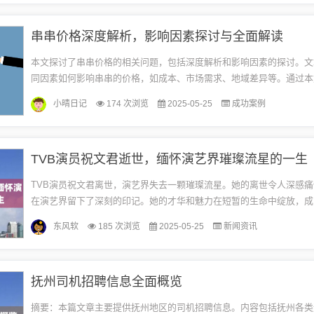
串串价格深度解析，影响因素探讨与全面解读
本文探讨了串串价格的相关问题，包括深度解析和影响因素的探讨。文
同因素如何影响串串的价格，如成本、市场需求、地域差异等。通过本
以更好地了解串串价格背后的因素，以便做出更明智的消费决策。也为
小晴日记
174 次浏览
2025-05-25
成功案例
的...
TVB演员祝文君逝世，缅怀演艺界璀璨流星的一生
TVB演员祝文君离世，演艺界失去一颗璀璨流星。她的离世令人深感
在演艺界留下了深刻的印记。她的才华和魅力在短暂的生命中绽放，成
的永恒记忆。我们对她的离世表示哀悼，同时也怀念她在演艺界的精彩表
东风软
185 次浏览
2025-05-25
新闻资讯
抚州司机招聘信息全面概览
摘要：本篇文章主要提供抚州地区的司机招聘信息。内容包括抚州各类