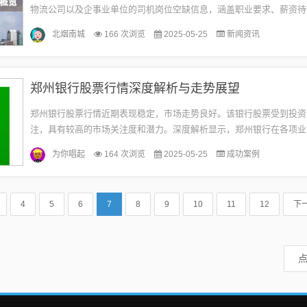
物流公司以及企事业单位的司机岗位空缺信息，涵盖职业要求、薪资待
文章旨在为寻找司机工作的求职者提供概览，帮助他们了解抚州地区的
北烟南城
166 次浏览
2025-05-25
新闻资讯
市...
郑州银行股票行情深度解析与走势展望
郑州银行股票行情近期表现稳定，市场走势良好。该银行股票受到投资
注，具有较高的市场关注度和潜力。深度解析显示，郑州银行在各项业
稳健，财务状况良好，未来发展前景广阔。投资者可关注该银行股票行
为你唱起
164 次浏览
2025-05-25
成功案例
决...
4
5
6
7
8
9
10
11
12
下