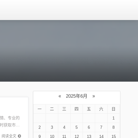
«
2025年6月
»
一
二
三
四
五
六
日
情、专业的
1
时获取市场
2
3
4
5
6
7
8
。这些电
阅读全文
9
10
11
12
13
14
15