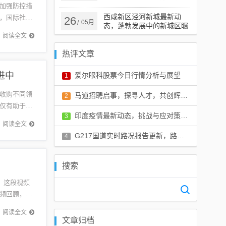
加强防控措
西咸新区泾河新城最新动
，国际社会
26
05月
/
态，蓬勃发展中的新城区瞩
共同应对
目之处
阅读全文
热评文章
进中
爱尔眼科股票今日行情分析与展望
1
评论：0 条
收购不同领
马道招聘启事，探寻人才，共创辉煌未来
2
仅有助于公
评论：0 条
印度疫情最新动态，挑战与应对策略的最新进展
3
的战略转
阅读全文
评论：0 条
G217国道实时路况报告更新，路况信息及交通状况分析
4
评论：0 条
搜索
。这段视频
频回顾，您
航到翱...
阅读全文
文章归档