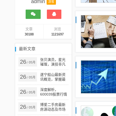
admin
游客
文章
浏览
30188
1121697
最新文章
张贝演员，星光
26
05月
/
璀璨，演技非凡
的璀璨之星
遂宁船山最新资
26
05月
/
讯概览，掌握最
新动态与资讯
深度解析，
26
05月
/
600039股票行情
全面报告
博爱二手房最新
26
05月
/
房源动态及市场
更新概述