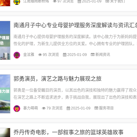
江南烟雨断桥殇
97 次浏览
2025-01-09
关于我们
肥...
南通月子中心专业母婴护理服务深度解读与资讯汇
南通月子中心提供母婴护理服务的深度解读。该中心致力于为新妈妈提
性化的护理，为新生儿提供全方位的关爱。中心拥有专业的护理团队，
的母婴护理服务，包括新生儿护理、营养指导、心理支持等。该中心注
金泫雅
95 次浏览
2025-01-09
新闻资讯
服...
郭勇演员，演艺之路与魅力展现之旅
郭勇是一位备受瞩目的演员，以其出色的演技和独特的魅力赢得了观众
在演艺之路上不断追求进步，勇于挑战自我，展现出了出色的演技和表
论是在戏剧、电影还是电视剧中，他都能够将角色演绎得淋漓尽致，深
暴力萌萌
79 次浏览
2025-01-09
服务项目
爱...
乔丹传奇电影，一部叙事之旅的篮球英雄故事