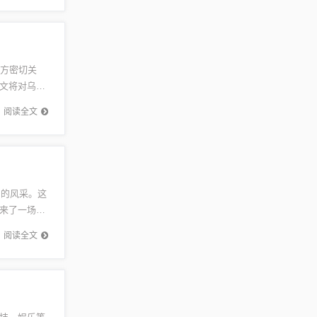
各方密切关
文将对乌克
者提供全
阅读全文
们的风采。这
来了一场视
情。...
阅读全文