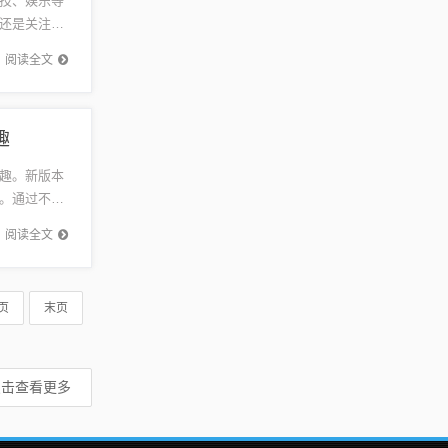
技、娱乐等
还是关注科
最快、最
阅读全文
趣
趣。新版本
。通过不断
的新版发
阅读全文
页
末页
点击查看更多