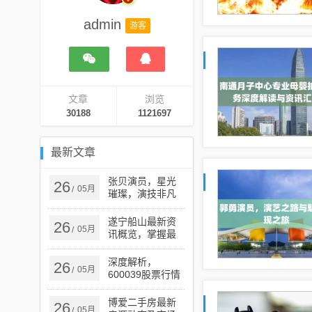
admin
游客
文章
浏览
30188
1121697
最新文章
张贝演员，星光
26
05月
/
璀璨，演技非凡
的璀璨之星
遂宁船山最新资
26
05月
/
讯概览，掌握最
新动态与资讯
深度解析，
26
05月
/
600039股票行情
全面报告
博爱二手房最新
26
05月
/