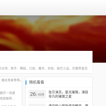
供主持、歌手、舞蹈、口技、魔术、杂技、曲艺小品、巴蜀笑星及
、婚庆寿宴等等。
随机看看
张贝演员，星光璀璨，演技
展开一场激
26
05月
/
非凡的璀璨之星
戏技能和团
赛背景合
遂宁船山最新资讯概览，掌