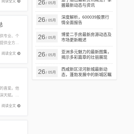
26
阅读全文
05月
/
握最新动态与资讯
深度解析，600039股票行
26
05月
/
情全面报告
总
博爱二手房最新房源动态及
26
供专业、个
05月
/
市场更新概述
提供全方位
重个性化
亚洲多元魅力的最新图集，
26
阅读全文
05月
/
揭示多彩篇章的壮丽展现
西咸新区泾河新城最新动
26
05月
/
态，蓬勃发展中的新城区瞩
目之处
的喜爱。他
演天赋。无
受观众喜
阅读全文