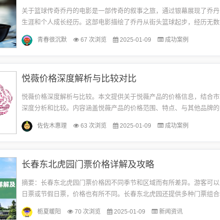
关于篮球传奇乔丹的电影是一部传奇的叙事之旅，通过银幕展现了乔丹
生涯和个人成长经历。这部电影描绘了乔丹从街头篮球起步，经历无数
难，最终成为篮球界巨星的奋斗历程。影片展现了乔丹的激情、毅力和
青春很沉默
67 次浏览
2025-01-09
成功案例
同...
悦薇价格深度解析与比较对比
悦薇价格深度解析与比较。本文提供关于悦薇产品的价格信息，结合市
深度分析和比较。内容涵盖悦薇产品的价格范围、特点、与其他品牌的
买建议。摘要字数在100-200字之间，简洁明了地概括文章内容。悦薇价格
佐佐木惠理
63 次浏览
2025-01-09
成功案例
长春东北虎园门票价格详解及攻略
摘要：长春东北虎园门票价格因不同季节和区域而有所差异。游客可以
日票或节假日票，价格也有所不同。长春东北虎园还提供多种门票组合
策，游客可以根据自己的需求选择购买。本文旨在详细介绍长春东北虎
栀夏暖阳
70 次浏览
2025-01-09
新闻资讯
格...