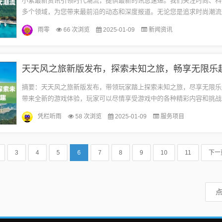
小紫最新资讯引领时代潮流，提供最新的讯息速递。我们关注时尚、科
多个领域，为您带来最前沿的动态和深度报道。无论您是追求时尚潮流
技发展，小紫最新资讯都能满足您的需求。我们致力于为您提供最新、
雨零
66 次浏览
2025-01-09
新闻资讯
全...
天天风之旅新版发布，探索未知之旅，畅享无限乐
摘要：天天风之旅新版发布，带领玩家踏上探索未知之旅，尽享无限乐
带来全新的游戏体验，玩家可以尽情享受游戏中的各种精彩内容和挑战
探索和冒险，玩家将获得更多的游戏体验和乐趣。快来加入天天风之旅
凭栏听雨
58 次浏览
2025-01-09
服务项目
布...
3
4
5
6
7
8
9
10
11
下一