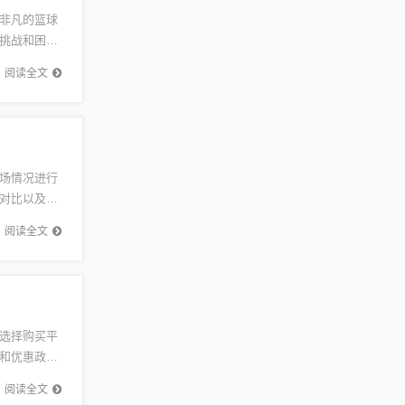
非凡的篮球
挑战和困
不懈追求，
阅读全文
场情况进行
对比以及购
...
阅读全文
选择购买平
和优惠政
园的门票价
阅读全文