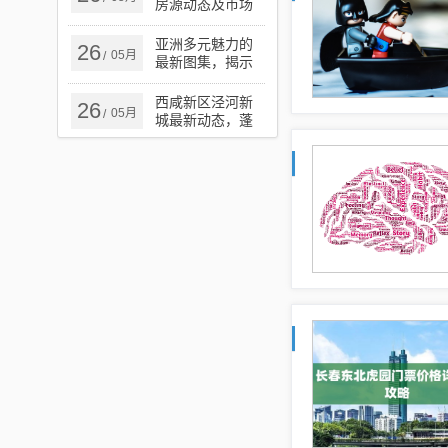
房源动态及市场
更新概述
亚洲多元魅力的
26
05月
/
最新图集，揭示
多彩篇章的壮丽
展现
西咸新区泾河新
26
05月
/
城最新动态，蓬
勃发展中的新城
区瞩目之处