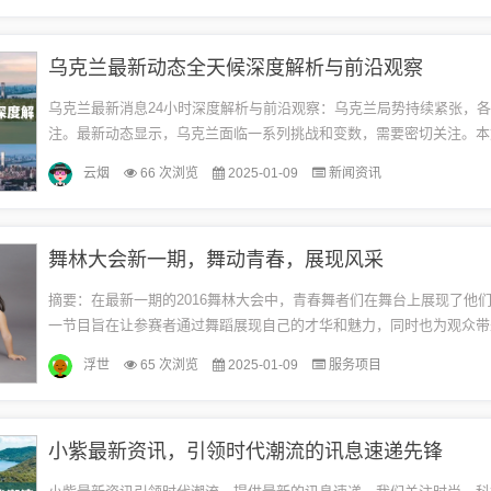
乌克兰最新动态全天候深度解析与前沿观察
乌克兰最新消息24小时深度解析与前沿观察：乌克兰局势持续紧张，
注。最新动态显示，乌克兰面临一系列挑战和变数，需要密切关注。本
兰的最新消息进行前沿观察，分析局势的演变和可能的发展趋势，为读
云烟
66 次浏览
2025-01-09
新闻资讯
面...
舞林大会新一期，舞动青春，展现风采
摘要：在最新一期的2016舞林大会中，青春舞者们在舞台上展现了他
一节目旨在让参赛者通过舞蹈展现自己的才华和魅力，同时也为观众带
觉盛宴。舞者们用他们的动作和表演，诠释了对舞蹈的热爱和对青春的激
浮世
65 次浏览
2025-01-09
服务项目
小紫最新资讯，引领时代潮流的讯息速递先锋